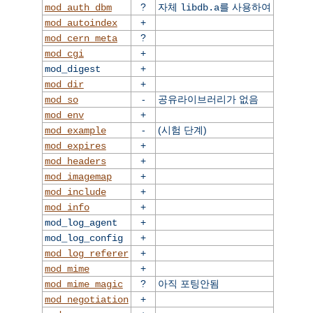
?
자체
를 사용하여
mod_auth_dbm
libdb.a
+
mod_autoindex
?
mod_cern_meta
+
mod_cgi
+
mod_digest
+
mod_dir
-
공유라이브러리가 없음
mod_so
+
mod_env
-
(시험 단계)
mod_example
+
mod_expires
+
mod_headers
+
mod_imagemap
+
mod_include
+
mod_info
+
mod_log_agent
+
mod_log_config
+
mod_log_referer
+
mod_mime
?
아직 포팅안됨
mod_mime_magic
+
mod_negotiation