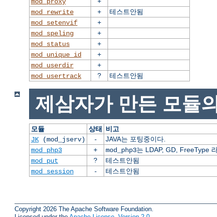
+
mod_proxy
+
테스트안됨
mod_rewrite
+
mod_setenvif
+
mod_speling
+
mod_status
+
mod_unique_id
+
mod_userdir
?
테스트안됨
mod_usertrack
제삼자가 만든 모듈의
모듈
상태
비고
-
JAVA는 포팅중이다.
JK
(mod_jserv)
+
는 LDAP, GD, FreeT
mod_php3
mod_php3
?
테스트안됨
mod_put
-
테스트안됨
mod_session
Copyright 2026 The Apache Software Foundation.
Licensed under the
Apache License, Version 2.0
.