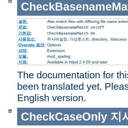
CheckBasenameMa
설명:
Also match files with differing file name exte
문법:
CheckBasenameMatch on|off
기본값:
CheckBasenameMatch On
사용장소:
주서버설정, 가상호스트, directory, .htaccess
Override 옵션:
Options
상태:
Extension
모듈:
mod_speling
지원:
Available in httpd 2.4.50 and later
The documentation for thi
been translated yet. Plea
English version.
CheckCaseOnly
지