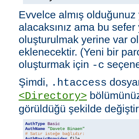
Evvelce almış olduğunuz y
alacaksınız ama bu sefer 
oluşturulmak yerine var o
eklenecektir. (Yeni bir pa
oluşturmak için
seçeneğ
-c
Şimdi,
dosyan
.htaccess
bölümünüz
<Directory>
görüldüğü şekilde değiştire
AuthType
Basic
AuthName
"Davete Binaen"
# Satır isteğe bağlıdır:
AuthBasicProvider