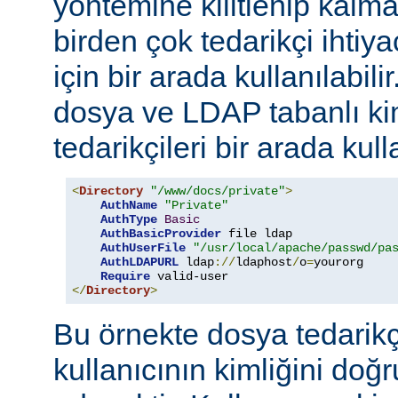
yöntemine kilitlenip kalm
birden çok tedarikçi ihti
için bir arada kullanılabil
dosya ve LDAP tabanlı ki
tedarikçileri bir arada kull
<
Directory
"/www/docs/private"
>
AuthName
"Private"
AuthType
Basic
AuthBasicProvider
 file ldap

AuthUserFile
"/usr/local/apache/passwd/pa
AuthLDAPURL
 ldap
://
ldaphost
/
o
=
yourorg

Require
</
Directory
>
Bu örnekte dosya tedarikçi
kullanıcının kimliğini do