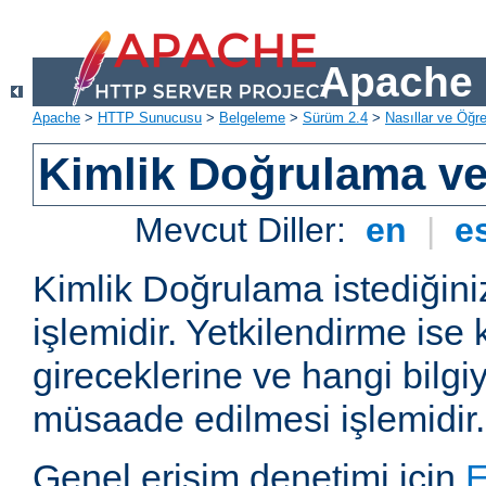
Apache 
Apache
>
HTTP Sunucusu
>
Belgeleme
>
Sürüm 2.4
>
Nasıllar ve Öğret
Kimlik Doğrulama ve
Mevcut Diller:
en
|
e
Kimlik Doğrulama istediğiniz
işlemidir. Yetkilendirme ise 
gireceklerine ve hangi bilgi
müsaade edilmesi işlemidir.
Genel erişim denetimi için
E