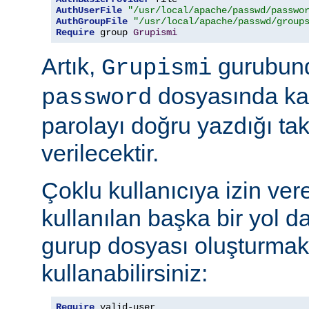
AuthUserFile
"/usr/local/apache/passwd/passwo
AuthGroupFile
"/usr/local/apache/passwd/group
Require
 group 
Grupismi
Artık,
gurubund
Grupismi
dosyasında kay
password
parolayı doğru yazdığı tak
verilecektir.
Çoklu kullanıcıya izin ver
kullanılan başka bir yol d
gurup dosyası oluşturmak
kullanabilirsiniz:
Require
 valid-user