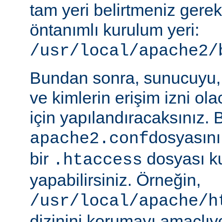
tam yeri belirtmeniz gere
öntanımlı kurulum yeri:
/usr/local/apache2/
Bundan sonra, sunucuyu, 
ve kimlerin erişim izni ol
için yapılandıracaksınız. 
dosyasını
apache2.conf
bir
dosyası k
.htaccess
yapabilirsiniz. Örneğin,
/usr/local/apache/h
dizinini korumayı amaçlıy