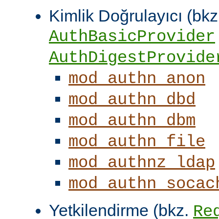
Kimlik Doğrulayıcı (bkz
AuthBasicProvider
AuthDigestProvide
mod_authn_anon
mod_authn_dbd
mod_authn_dbm
mod_authn_file
mod_authnz_ldap
mod_authn_socac
Yetkilendirme (bkz.
Re