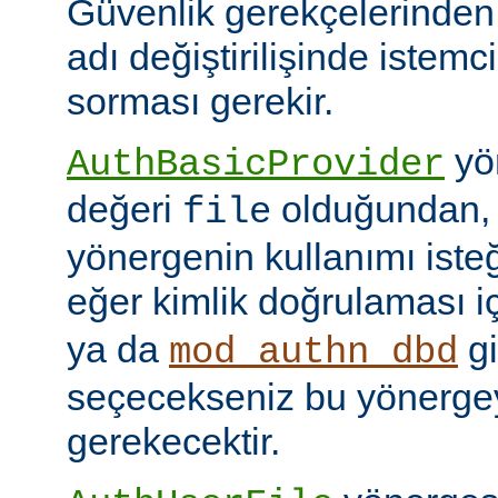
Güvenlik gerekçelerinden
adı değiştirilişinde istem
sorması gerekir.
yön
AuthBasicProvider
değeri
olduğundan,
file
yönergenin kullanımı isteğ
eğer kimlik doğrulaması i
ya da
gi
mod_authn_dbd
seçecekseniz bu yönerge
gerekecektir.