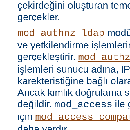
çekirdeğini oluşturan tem
gerçekler.
modül
mod_authnz_ldap
ve yetkilendirme işlemlerin
gerçekleştirir.
mod_auth
işlemleri sunucu adına, IP
karekteristiğine bağlı olara
Ancak kimlik doğrulama si
değildir.
ile
mod_access
için
mod_access_compa
daha vardır.