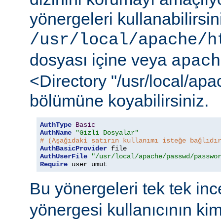
yönergeleri kullanabilirsi
/usr/local/apache/h
dosyası içine veya
apach
<Directory "/usr/local/ap
bölümüne koyabilirsiniz.
AuthType
Basic
AuthName
"Gizli Dosyalar"
# (Aşağıdaki satırın kullanımı isteğe bağlıdı
AuthBasicProvider
AuthUserFile
"/usr/local/apache/passwd/passwo
Require
 user umut
Bu yönergeleri tek tek in
yönergesi kullanıcının ki