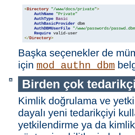
<
Directory
"/www/docs/private"
>
AuthName
"Private"
AuthType
Basic
AuthBasicProvider
 dbm

AuthDBMUserFile
"/www/passwords/passwd.db
Require
</
Directory
>
Başka seçenekler de mümk
için
belg
mod_authn_dbm
Birden çok tedarikç
Kimlik doğrulama ve yetk
dayalı yeni tedarikçiyi kul
yetkilendirme ya da kimli