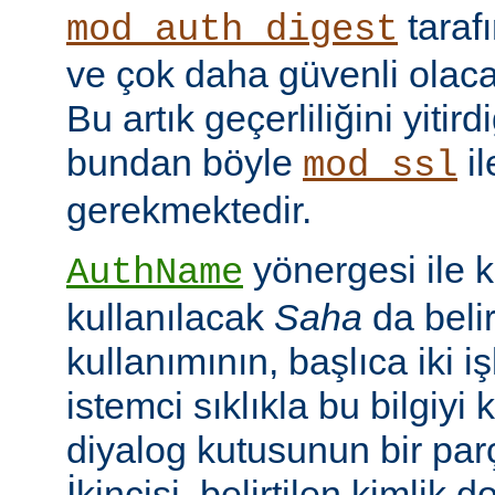
taraf
mod_auth_digest
ve çok daha güvenli olac
Bu artık geçerliliğini yitir
bundan böyle
il
mod_ssl
gerekmektedir.
yönergesi ile 
AuthName
kullanılacak
Saha
da belir
kullanımının, başlıca iki işl
istemci sıklıkla bu bilgiyi 
diyalog kutusunun bir par
İkincisi, belirtilen kimlik 