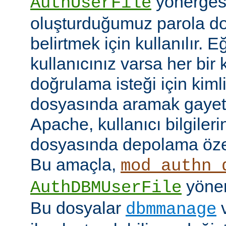
yönerges
AuthUserFile
oluşturduğumuz parola do
belirtmek için kullanılır. 
kullanıcınız varsa her bir 
doğrulama isteği için kimlik
dosyasında aramak gayet 
Apache, kullanıcı bilgilerin
dosyasında depolama özell
Bu amaçla,
mod_authn_
yönerg
AuthDBMUserFile
Bu dosyalar
dbmmanage