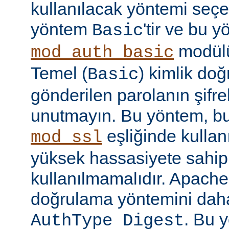
kullanılacak yöntemi seçe
yöntem
'tir ve bu 
Basic
modülü
mod_auth_basic
Temel (
) kimlik do
Basic
gönderilen parolanın şifr
unutmayın. Bu yöntem, bu
eşliğinde kullan
mod_ssl
yüksek hassasiyete sahip b
kullanılmamalıdır. Apache
doğrulama yöntemini daha
. Bu 
AuthType Digest