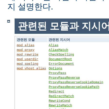
지 설명한다.
관련된 모듈과 지시
관련된 모듈
관련된 지시어
mod_alias
Alias
mod_proxy
AliasMatch
mod_rewrite
CheckSpelling
mod_userdir
DocumentRoot
mod_speling
ErrorDocument
mod_vhost_alias
Options
ProxyPass
ProxyPassReverse
ProxyPassReverseCookieDomain
ProxyPassReverseCookiePath
Redirect
RedirectMatch
RewriteCond
RewriteMatch