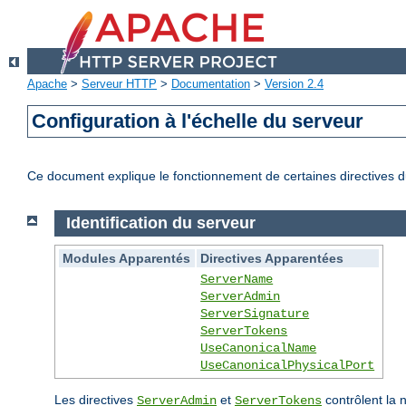
Apache
>
Serveur HTTP
>
Documentation
>
Version 2.4
Configuration à l'échelle du serveur
Ce document explique le fonctionnement de certaines directives du
Identification du serveur
Modules Apparentés
Directives Apparentées
ServerName
ServerAdmin
ServerSignature
ServerTokens
UseCanonicalName
UseCanonicalPhysicalPort
Les directives
et
contrôlent la 
ServerAdmin
ServerTokens