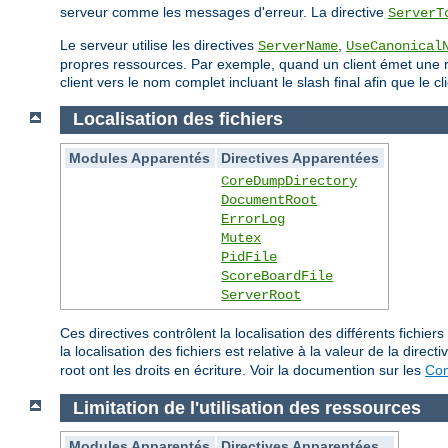
serveur comme les messages d'erreur. La directive
ServerT
Le serveur utilise les directives
,
ServerName
UseCanonical
propres ressources. Par exemple, quand un client émet une req
client vers le nom complet incluant le slash final afin que le
Localisation des fichiers
Modules Apparentés
Directives Apparentées
CoreDumpDirectory
DocumentRoot
ErrorLog
Mutex
PidFile
ScoreBoardFile
ServerRoot
Ces directives contrôlent la localisation des différents fich
la localisation des fichiers est relative à la valeur de la direct
root ont les droits en écriture. Voir la documention sur les
Con
Limitation de l'utilisation des ressources
Modules Apparentés
Directives Apparentées