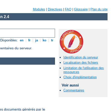
Modules
|
Directives
|
FAQ
|
Glossaire
|
Plan du site
n 2.4
Disponibles:
en
|
fr
|
ja
|
ko
|
tr
mentaires du serveur.
Identification du serveur
Localisation des fichiers
Limitation de l'utilisation des
ressources
Choix d'implémentation
Voir aussi
Commentaires
 les documents générés par le