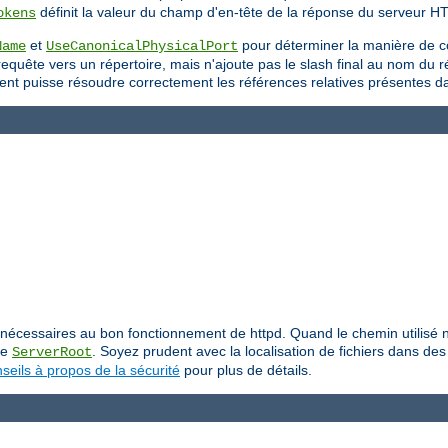
définit la valeur du champ d'en-tête de la réponse du serveur H
okens
et
pour déterminer la manière de c
Name
UseCanonicalPhysicalPort
uête vers un répertoire, mais n'ajoute pas le slash final au nom du répe
 client puisse résoudre correctement les références relatives présentes 
iers nécessaires au bon fonctionnement de httpd. Quand le chemin utilis
ive
. Soyez prudent avec la localisation de fichiers dans des 
ServerRoot
seils à propos de la sécurité
pour plus de détails.