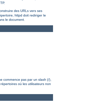
TTP.
onstruire des URLs vers ses
rtoire, httpd doit rediriger le
dans le document.
é ne commence pas par un slash (/),
répertoires où les utilisateurs non