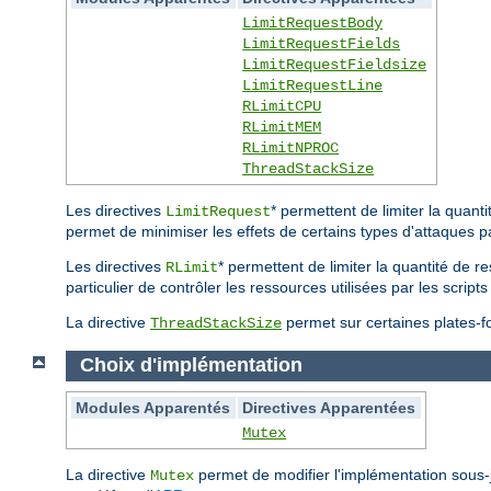
LimitRequestBody
LimitRequestFields
LimitRequestFieldsize
LimitRequestLine
RLimitCPU
RLimitMEM
RLimitNPROC
ThreadStackSize
Les directives
* permettent de limiter la quan
LimitRequest
permet de minimiser les effets de certains types d'attaques p
Les directives
* permettent de limiter la quantité de r
RLimit
particulier de contrôler les ressources utilisées par les scri
La directive
permet sur certaines plates-for
ThreadStackSize
Choix d'implémentation
Modules Apparentés
Directives Apparentées
Mutex
La directive
permet de modifier l'implémentation sous
Mutex