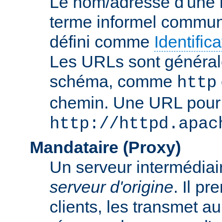
Le nom/adresse d'une res
terme informel commun
défini comme
Identifi
Les URLs sont général
schéma, comme
http
chemin. Une URL pour c
http://httpd.apac
Mandataire (Proxy)
Un serveur intermédiaire
serveur d'origine
. Il p
clients, les transmet au