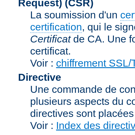
Request)
(CSR)
La soumission d'un
cer
certification
, qui le sig
Certificat
de CA. Une foi
certificat.
Voir :
chiffrement SSL
Directive
Une commande de confi
plusieurs aspects du c
directives sont placée
Voir :
Index des directi