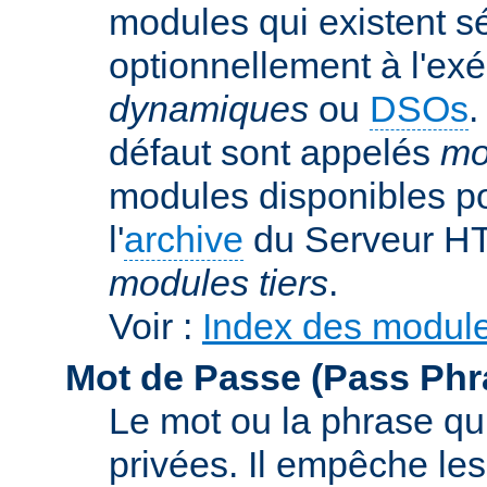
modules qui existent s
optionnellement à l'ex
dynamiques
ou
DSOs
.
défaut sont appelés
mo
modules disponibles po
l'
archive
du Serveur HT
modules tiers
.
Voir :
Index des modul
Mot de Passe (Pass Phr
Le mot ou la phrase qui
privées. Il empêche les