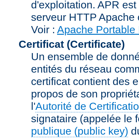
d'exploitation. APR es
serveur HTTP Apache 
Voir :
Apache Portable 
Certificat (Certificate)
Un ensemble de donnée
entités du réseau comm
certificat contient des
propos de son propriéta
l'
Autorité de Certificati
signataire (appelée le 
publique (public key)
du