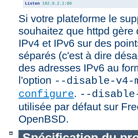
Listen
192.0
.
2.1
:
80
Si votre plateforme le sup
souhaitez que httpd gère
IPv4 et IPv6 sur des poin
séparés (c'est à dire désac
des adresses IPv6 au forma
l'option
--disable-v4-
.
configure
--disable
utilisée par défaut sur F
OpenBSD.
Spécification du pr