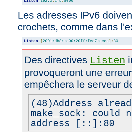
Listen
192.0
.
2.5
:
8000
Les adresses IPv6 doivent
crochets, comme dans l'e
Listen
[
2001:db8::a00:20ff:fea7:ccea
]:
80
Des directives
i
Listen
provoqueront une erreur 
empêchera le serveur d
(48)Address alread
make_sock: could n
address [::]:80