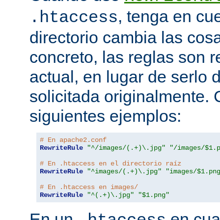
, tenga en cu
.htaccess
directorio cambia las cos
concreto, las reglas son re
actual, en lugar de serlo 
solicitada originalmente.
siguientes ejemplos:
# En apache2.conf
RewriteRule
"^/images/(.+)\.jpg"
"/images/$1.
# En .htaccess en el directorio raíz
RewriteRule
"^images/(.+)\.jpg"
"images/$1.pn
# En .htaccess en images/
RewriteRule
"^(.+)\.jpg"
"$1.png"
En un
en cual