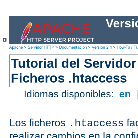
Versi
Apache
>
Servidor HTTP
>
Documentación
>
Versión 2.4
>
How-To / Tu
Tutorial del Servid
Ficheros .htaccess
Idiomas disponibles:
en
Los ficheros
fac
.htaccess
realizar cambios en la conf