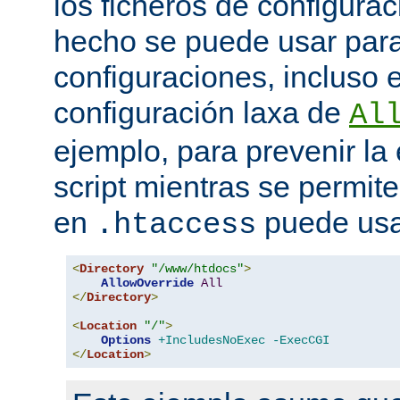
los ficheros de configurac
hecho se puede usar para 
configuraciones, incluso 
configuración laxa de
Al
ejemplo, para prevenir la
script mientras se permite
en
puede usa
.htaccess
<
Directory
"/www/htdocs"
>
AllowOverride
All
</
Directory
>
<
Location
"/"
>
Options
+IncludesNoExec
-ExecCGI
</
Location
>