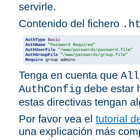
servirle.
Contenido del fichero
.h
AuthType
Basic
AuthName
"Password Required"
AuthUserFile
"/www/passwords/password.file"
AuthGroupFile
"/www/passwords/group.file"
Require
 group admins
Tenga en cuenta que
All
debe estar h
AuthConfig
estas directivas tengan al
Por favor vea el
tutorial 
una explicación más comp