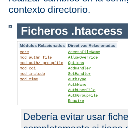
contexto directorio.
Ficheros .htaccess
Módulos Relacionados
Directivas Relacionadas
core
AccessFileName
mod_authn_file
AllowOverride
mod_authz_groupfile
Options
mod_cgi
AddHandler
mod_include
SetHandler
mod_mime
AuthType
AuthName
AuthUserFile
AuthGroupFile
Require
Debería evitar usar fich