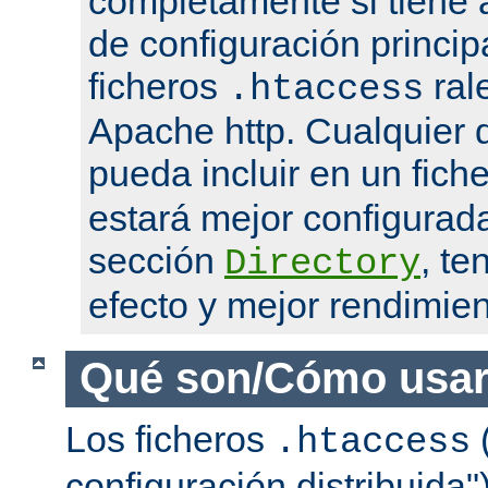
completamente si tiene 
de configuración princip
ficheros
ral
.htaccess
Apache http. Cualquier d
pueda incluir en un fich
estará mejor configurad
sección
, te
Directory
efecto y mejor rendimien
Qué son/Cómo usar
Los ficheros
(
.htaccess
configuración distribuida"