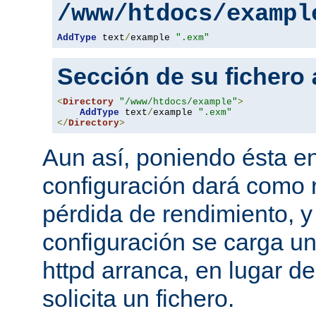
/www/htdocs/exampl
AddType
 text
/
example 
".exm"
Sección de su fichero
<
Directory
"/www/htdocs/example"
>
AddType
 text
/
example 
".exm"
</
Directory
>
Aun así, poniendo ésta en
configuración dará como 
pérdida de rendimiento, y
configuración se carga u
httpd arranca, en lugar d
solicita un fichero.