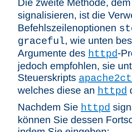
Die zweite Methode, de
signalisieren, ist die Ve
Befehlszeilenoptionen
st
, wie unten be
graceful
Argumente des
-P
httpd
jedoch empfohlen, sie u
Steuerskripts
apache2ct
welches diese an
d
httpd
Nachdem Sie
sign
httpd
können Sie dessen Fortsc
indem Sie eingeben: