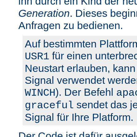
ihn durch ein Kind der ne
Generation
. Dieses begin
Anfragen zu bedienen.
Auf bestimmten Plattfor
für einen unterbre
USR1
Neustart erlauben, kann 
Signal verwendet werden
). Der Befehl
WINCH
apa
sendet das je
graceful
Signal für Ihre Platform.
Der Code ist dafür ausgel