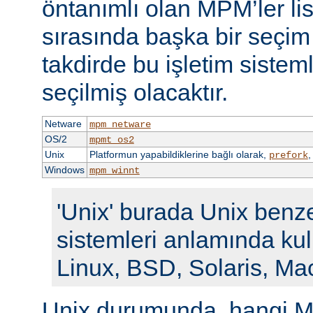
öntanımlı olan MPM’ler li
sırasında başka bir seçi
takdirde bu işletim siste
seçilmiş olacaktır.
Netware
mpm_netware
OS/2
mpmt_os2
Unix
Platformun yapabildiklerine bağlı olarak,
prefork
Windows
mpm_winnt
'Unix' burada Unix benze
sistemleri anlamında kull
Linux, BSD, Solaris, Ma
Unix durumunda, hangi M