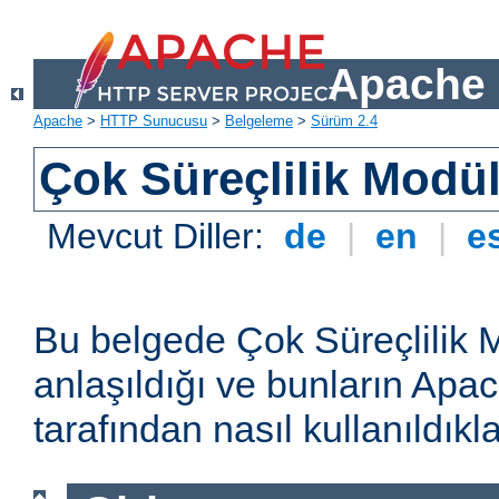
Apache 
Apache
>
HTTP Sunucusu
>
Belgeleme
>
Sürüm 2.4
Çok Süreçlilik Modül
Mevcut Diller:
de
|
en
|
e
Bu belgede Çok Süreçlilik 
anlaşıldığı ve bunların A
tarafından nasıl kullanıldıkla