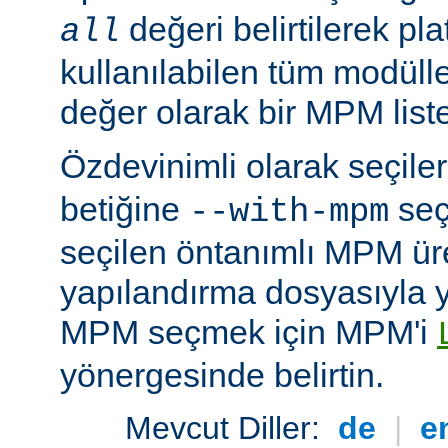
değeri belirtilerek pla
all
kullanılabilen tüm modüller
değer olarak bir MPM listesi
Özdevinimli olarak seçil
betiğine
seç
--with-mpm
seçilen öntanımlı MPM ür
yapılandırma dosyasıyla yü
MPM seçmek için MPM'i
yönergesinde belirtin.
Mevcut Diller:
de
|
e