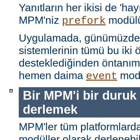
Yanıtların her ikisi de 'hay
MPM'niz
modülü
prefork
Uygulamada, günümüzdeki
sistemlerinin tümü bu iki ö
desteklediğinden öntanı
hemen daima
modü
event
Bir MPM'i bir duruk
derlemek
MPM'ler tüm platformlarda
modüller olarak derlenebi