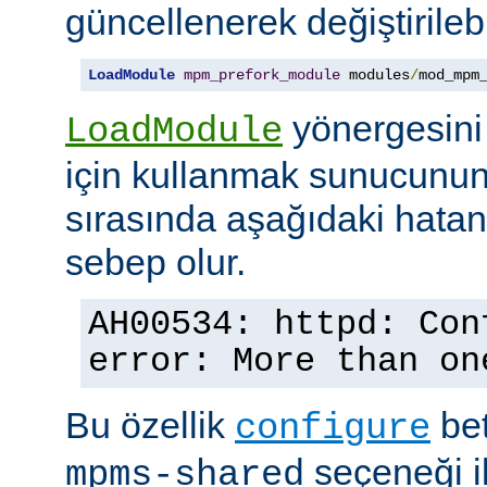
güncellenerek değiştirilebil
LoadModule
mpm_prefork_module
 modules
/
mod_mpm
yönergesini
LoadModule
için kullanmak sunucunun
sırasında aşağıdaki hata
sebep olur.
AH00534: httpd: Con
error: More than on
Bu özellik
bet
configure
seçeneği ile
mpms-shared