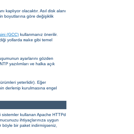
kaplıyor olacaktır. Asıl disk alanı
n boyutlarına göre değişiklik
sini (GCC)
kullanmanız önerilir.
diği yollarda
gibi temel
make
oluşumunun ayarlarını gözden
 NTP yazılımları ve halka açık
ürümleri yeterlidir). Eğer
nin derlenip kurulmasına engel
eri sistemler kullanan Apache HTTPd
sunucunuzu ihtiyaçlarınıza uygun
 böyle bir paket indirmişseniz,