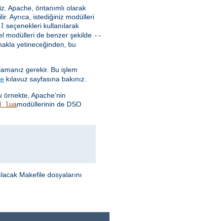
niz. Apache, öntanımlı olarak
ir. Ayrıca, istediğiniz modülleri
seçenekleri kullanılarak
l
Temel modülleri de benzer şekilde
--
makla yetineceğinden, bu
ğlamanız gerekir. Bu işlem
kılavuz sayfasına bakınız.
e
Bu örnekte, Apache’nin
modüllerinin de DSO
d_lua
ılacak Makefile dosyalarını