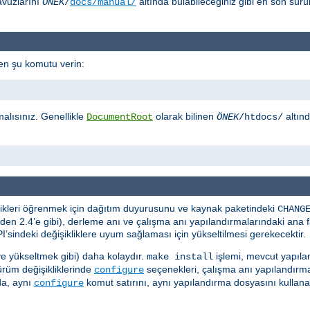
avuzlarını
altında bulabileceğiniz gibi en son sü
ÖNEK
/
docs/manual/
en şu komutu verin:
malısınız. Genellikle
olarak bilinen
altın
DocumentRoot
ÖNEK
/htdocs/
iklikleri öğrenmek için dağıtım duyurusunu ve kaynak paketindeki
CHANG
en 2.4’e gibi), derleme anı ve çalışma anı yapılandırmalarındaki ana far
’sindeki değişikliklere uyum sağlaması için yükseltilmesi gerekecektir.
e yükseltmek gibi) daha kolaydır.
işlemi, mevcut yapıla
make install
sürüm değişikliklerinde
seçenekleri, çalışma anı yapılandır
configure
da, aynı
komut satırını, aynı yapılandırma dosyasını kullana
configure