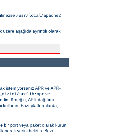
tilmezse
/usr/local/apache2
üzere aşağıda ayrıntılı olarak
nmak istemiyorsanız APR ve APR-
ve
_dizini/srclib/apr
 edin, örneğin, APR dağıtımı
 kullanın. Bazı platformlarda,
ve bir port veya paket olarak kurun.
lanarak yerini belirtin. Bazı