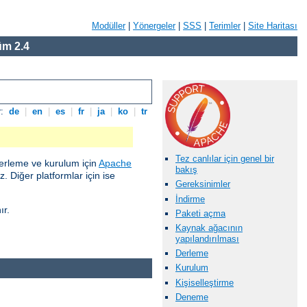
Modüller
|
Yönergeler
|
SSS
|
Terimler
|
Site Haritası
m 2.4
r:
de
|
en
|
es
|
fr
|
ja
|
ko
|
tr
Tez canlılar için genel bir
erleme ve kurulum için
Apache
bakış
 Diğer platformlar için ise
Gereksinimler
İndirme
ır.
Paketi açma
Kaynak ağacının
yapılandırılması
Derleme
Kurulum
Kişiselleştirme
Deneme