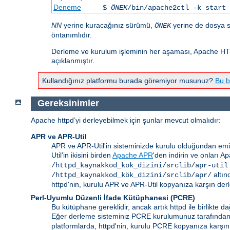
Deneme
$
ÖNEK
/bin/apache2ctl -k start
NN
yerine kuracağınız sürümü,
yerine de dosya s
ÖNEK
öntanımlıdır.
Derleme ve kurulum işleminin her aşaması, Apache HTT
açıklanmıştır.
Kullandığınız platformu burada göremiyor musunuz?
Bu b
Gereksinimler
Apache httpd’yi derleyebilmek için şunlar mevcut olmalıdır:
APR ve APR-Util
APR ve APR-Util'in sisteminizde kurulu olduğundan emi
Util'in ikisini birden
Apache APR
'den indirin ve onları A
/httpd_kaynakkod_kök_dizini/srclib/apr-util
altın
/httpd_kaynakkod_kök_dizini/srclib/apr/
httpd'nin, kurulu APR ve APR-Util kopyanıza karşın derl
Perl-Uyumlu Düzenli İfade Kütüphanesi (PCRE)
Bu kütüphane gereklidir, ancak artık httpd ile birlikte
Eğer derleme sisteminiz PCRE kurulumunuz tarafında
platformlarda, httpd'nin, kurulu PCRE kopyanıza karşın 