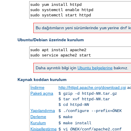
sudo yum install httpd

sudo systemctl enable httpd

sudo systemctl start httpd
Bu dağıtımların yeni sürümlerinde
yerine
ku
yum
dnf
Ubuntu/Debian üzerinde kurulum
sudo apt install apache2

sudo service apache2 start
Daha ayrıntılı bilgi için
Ubuntu belgelerine
bakınız.
Kaynak koddan kurulum
İndirme
http://httpd.apache.org/download.cgi
ad
Paketi açma
$ gzip -d httpd-
NN
.tar.gz
$ tar xvf httpd-
NN
.tar
$ cd httpd-
NN
Yapılandırma
$ ./configure --prefix=
ÖNEK
Derleme
$ make
Kurulum
$ make install
Kişiselleştirme
$ vi
ÖNEK
/conf/apache2.conf