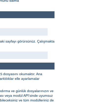
rümünü daima
daki sayfayı görürsünüz. Çalışmakta
dosyasını okumaktır. Ana
ES
klılıklar elle ayarlamalar
ndırma ve günlük dosyalarınızın ve
ması veya modül API’sinde uyumsuz
bileceksiniz ve tüm modülleriniz de