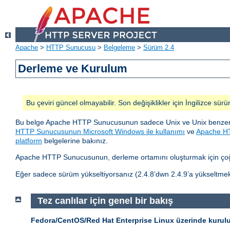
Apache
>
HTTP Sunucusu
>
Belgeleme
>
Sürüm 2.4
Derleme ve Kurulum
Bu çeviri güncel olmayabilir. Son değişiklikler için İngilizce sürü
Bu belge Apache HTTP Sunucusunun sadece Unix ve Unix benzeri 
HTTP Sunucusunun Microsoft Windows ile kullanımı
ve
Apache HT
platform
belgelerine bakınız.
Apache HTTP Sunucusunun, derleme ortamını oluşturmak için çoğu
Eğer sadece sürüm yükseltiyorsanız (2.4.8’dwn 2.4.9’a yükseltmek
Tez canlılar için genel bir bakış
Fedora/CentOS/Red Hat Enterprise Linux üzerinde kurul