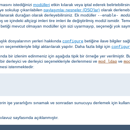
asını istediğinizi
modülleri
etkin kılarak veya iptal ederek belirtebilirsi
ye sokulup çıkarılabilen
paylaşımlaı nesneler (DSO'lar)
olarak derlenebil
lanarak durağan olarak derleyebilirsiniz. Ek modüller
--enable-
modü
ş ve içindeki altçizgi imleri tire imleri ile değiştirilmiş modül ismidir. 
betiği mevcut olmayan modüller için sizi uyarmayıp, seçeneği yok say
aşlık dosyalarının yerleri hakkında
betiğine ilave bilgiler sa
configure
 seçenekleriyle bilgi aktarılarak yapılır. Daha fazla bilgi için
configur
nda bir izlenim edinmeniz için aşağıda tipik bir örneğe yer verilmiştir. 
 bir derleyici ve derleyici seçenekleriyle derlenmesi ve
ve
mod_ldap
mo
esi istenmektedir:
lerin işe yararlığını sınamak ve sonradan sunucuyu derlemek için kullan
ılavuz sayfasında açıklanmıştır.