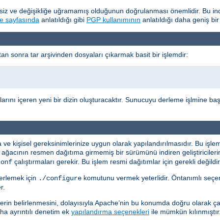
z ve değişikliğe uğramamış olduğunun doğrulanması önemlidir. Bu indi
e sayfasında
anlatıldığı gibi
PGP kullanımının
anlatıldığı daha geniş bir
n sonra tar arşivinden dosyaları çıkarmak basit bir işlemdir:
arını içeren yeni bir dizin oluşturacaktır. Sunucuyu derleme işlmine ba
 kişisel gereksinimlerinize uygun olarak yapılandırılmasıdır. Bu işle
 ağacının resmen dağıtıma girmemiş bir sürümünü indiren geliştiriciler
çalıştırmaları gerekir. Bu işlem resmi dağıtımlar için gerekli değildir
conf
erlemek için
komutunu vermek yeterlidir. Öntanımlı seçen
./configure
r.
 belirlenmesini, dolayısıyla Apache’nin bu konumda doğru olarak çalı
 daha ayrıntılı denetim ek
yapılandırma seçenekleri
ile mümkün kılınmıştır