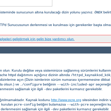
isteminde sunucunun altına kurulacağı dizin yolunu yazınız.
belir
ÖNEK
Pd Sunucusunun derlenmesi ve kurulması için gerekenler başta olmak 
elgeleri geliştirmek için gelin bize yardımcı olun.
n olun. Kurulu değilse veya sisteminizce sağlanmış sürümlerini kulla
pache httpd dağıtımını açtığınız dizinin altında
/httpd_kaynakkod_kök
dizinlerine açın (Dizin isimlerinin sürüm numarası içermemesine dikkat
da olsun.) ve
betiğinin
seçeneğini
./configure
--with-included-apr
enmesini sağlamak için ilgili
paketlerini kurmanız gerekebilir.
-dev
 dağıtılmamaktadır. Kaynak kodunu
http://www.pcre.org
sitesinden indirin 
n kurulan
betiğini bulamazsa
seçeneğini kul
pcre-config
--with-pcre
derlenmesini sağlamak için ilgili
paketlerini kurmanız gerekebilir.
-dev