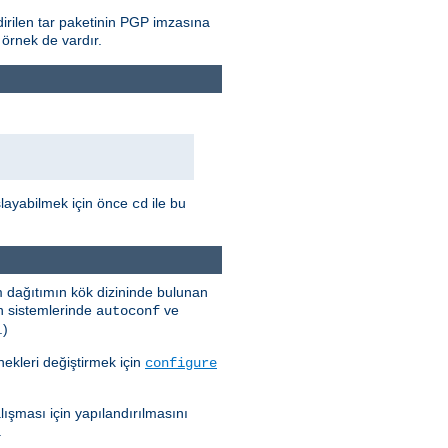
rilen tar paketinin PGP imzasına
 örnek de vardır.
şlayabilmek için önce
ile bu
cd
m dağıtımın kök dizininde bulunan
in sistemlerinde
ve
autoconf
.)
ekleri değiştirmek için
configure
şması için yapılandırılmasını
.