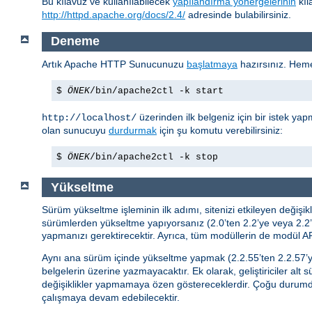
Bu kılavuz ve kullanılabilecek
yapılandırma yönergelerinin
kıl
http://httpd.apache.org/docs/2.4/
adresinde bulabilirsiniz.
Deneme
Artık Apache HTTP Sunucunuzu
başlatmaya
hazırsınız. Hem
$
ÖNEK
/bin/apache2ctl -k start
üzerinden ilk belgeniz için bir istek yap
http://localhost/
olan sunucuyu
durdurmak
için şu komutu verebilirsiniz:
$
ÖNEK
/bin/apache2ctl -k stop
Yükseltme
Sürüm yükseltme işleminin ilk adımı, sitenizi etkileyen değiş
sürümlerden yükseltme yapıyorsanız (2.0’ten 2.2’ye veya 2.2’d
yapmanızı gerektirecektir. Ayrıca, tüm modüllerin de modül API
Aynı ana sürüm içinde yükseltme yapmak (2.2.55’ten 2.2.57’y
belgelerin üzerine yazmayacaktır. Ek olarak, geliştiriciler alt 
değişiklikler yapmamaya özen göstereceklerdir. Çoğu durum
çalışmaya devam edebilecektir.