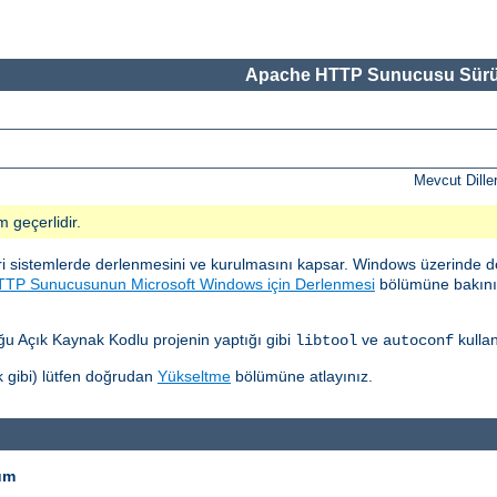
Apache HTTP Sunucusu Sürü
Mevcut Dille
m geçerlidir.
sistemlerde derlenmesini ve kurulmasını kapsar. Windows üzerinde d
TP Sunucusunun Microsoft Windows için Derlenmesi
bölümüne bakınız.
 Açık Kaynak Kodlu projenin yaptığı gibi
ve
kullan
libtool
autoconf
 gibi) lütfen doğrudan
Yükseltme
bölümüne atlayınız.
um