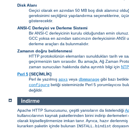
Disk Alanı
Geçici olarak en azından 50 MB boş disk alanınız olduğ
gereksinimi seçtiğiniz yapılandırma seçeneklerine, üçün
gösterecektir.
ANSI-C Derleyici ve Derleme Sistemi
Bir ANSI-C derleyicinin kurulu olduğundan emin olunuz
GCC yoksa en azından satıcınızın derleyicisinin ANSI
derleme araçları da bulunmalıdır.
Zamanın doğru belirlenmesi
HTTP protokolünün elemanları sunuldukları tarih ve sa
geçirmenizin tam sırasıdır. Bu amaçla, Ağ Zaman Prot
zaman sunucuları hakkında daha ayrıntılı bilgi için
NTP 
Perl 5
[SEÇİMLİK]
Perl ile yazılmış
veya
gibi bazı betikl
apxs
dbmmanage
betiği sisteminizde Perl 5 yorumlayıcısı b
configure
değildir.
İndirme
Apache HTTP Sunucusunu, çeşitli yansıların da listelendiği
A
kullanıcılarının kaynak paketlerinden birini indirip derlemeler
olarak kişiselleştirmenize imkan tanır. Ayrıca, hazır derlenmi
kurarken paketin içinde bulunan
dosyasınd
INSTALL.bindist