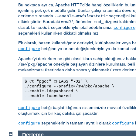
Bu noktada ayrıca, Apache HTTPd’de hangi özelliklerin bulunm
içerilmiş pek çok modülle gelir. Bunlar çalışma anında devere
derleme sırasında
seçeneğini kul
--enable-
module
=static
etkinleştirilir. Buradaki
, önünden
dizgesi kaldırılmı
modül
mod_
seçenekleriyle iptal edebilirsiniz.
disable-
modül
configure
seçenekleri kullanırken dikkatli olmalısınız.
Ek olarak, bazen kullandığınız derleyici, kütüphaneler veya b
betiğine ya ortam değişkenleriyle ya da komut satırı
configure
Apache’yi derlerken ne gibi olasılıklara sahip olduğunuz hakkı
önekiyle başlayan dizinlere kurulması, belli
/sw/pkg/apache
mekanizması üzerinden daha sonra yüklenmek üzere derlenm
$ CC="pgcc" CFLAGS="-O2" \
./configure --prefix=/sw/pkg/apache \
--enable-ldap=shared \
--enable-lua=shared
betiği başlatıldığında sisteminizde mevcut özellik
configure
oluşturmak için bir kaç dakika çalışacaktır.
seçeneklerinin tamamı ayrıtılı olarak
k
configure
configure
Derleme