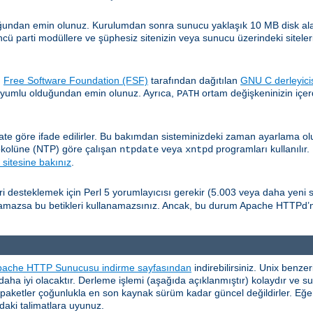
undan emin olunuz. Kurulumdan sonra sunucu yaklaşık 10 MB disk alanı 
cü parti modüllere ve şüphesiz sitenizin veya sunucu üzerindeki siteleri
.
Free Software Foundation (FSF)
tarafından dağıtılan
GNU C derleyici
 uyumlu olduğundan emin olunuz. Ayrıca,
ortam değişkeninizin içer
PATH
ate göre ifade edilirler. Bu bakımdan sisteminizdeki zaman ayarlama 
okolüne (NTP) göre çalışan
veya
programları kullanılır.
ntpdate
xntpd
sitesine bakınız
.
eri desteklemek için Perl 5 yorumlayıcısı gerekir (5.003 veya daha yeni s
ulamazsa bu betikleri kullanamazsınız. Ancak, bu durum Apache HTTPd’
pache HTTP Sunucusu indirme sayfasından
indirebilirsiniz. Unix benz
i daha iyi olacaktır. Derleme işlemi (aşağıda açıklanmıştır) kolaydır ve 
ş paketler çoğunlukla en son kaynak sürüm kadar güncel değildirler. Eğer
aki talimatlara uyunuz.