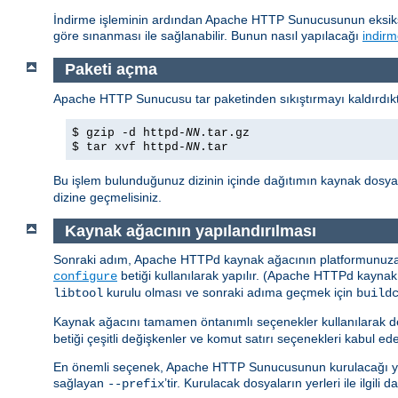
İndirme işleminin ardından Apache HTTP Sunucusunun eksiksi
göre sınanması ile sağlanabilir. Bunun nasıl yapılacağı
indirm
Paketi açma
Apache HTTP Sunucusu tar paketinden sıkıştırmayı kaldırdıkta
$ gzip -d httpd-
NN
.tar.gz
$ tar xvf httpd-
NN
.tar
Bu işlem bulunduğunuz dizinin içinde dağıtımın kaynak dosyal
dizine geçmelisiniz.
Kaynak ağacının yapılandırılması
Sonraki adım, Apache HTTPd kaynak ağacının platformunuza ve
betiği kullanılarak yapılır. (Apache HTTPd kaynak
configure
kurulu olması ve sonraki adıma geçmek için
libtool
build
Kaynak ağacını tamamen öntanımlı seçenekler kullanılarak d
betiği çeşitli değişkenler ve komut satırı seçenekleri kabul ede
En önemli seçenek, Apache HTTP Sunucusunun kurulacağı yerin
sağlayan
’tir. Kurulacak dosyaların yerleri ile ilgili
--prefix