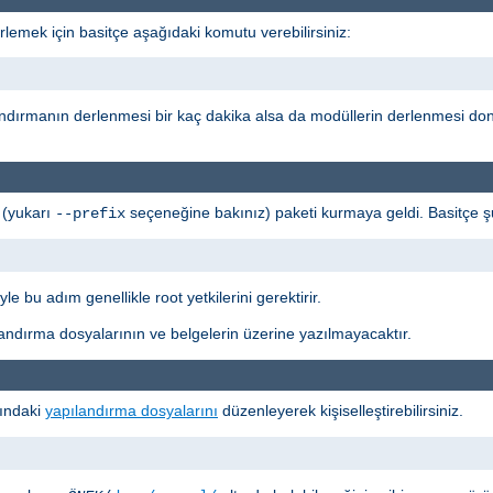
rlemek için basitçe aşağıdaki komutu verebilirsiniz:
andırmanın derlenmesi bir kaç dakika alsa da modüllerin derlenmesi don
 (yukarı
seçeneğine bakınız) paketi kurmaya geldi. Basitçe ş
--prefix
le bu adım genellikle root yetkilerini gerektirir.
ndırma dosyalarının ve belgelerin üzerine yazılmayacaktır.
tındaki
yapılandırma dosyalarını
düzenleyerek kişiselleştirebilirsiniz.