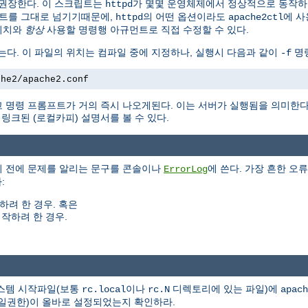
권장한다. 이 스크립트는
가 몇몇 운영체제에서 정상적으로 동작
httpd
트를 그대로 넘기기때문에,
의 어떤 옵션이라도
에 사
httpd
apache2ctl
위치와
항상
사용할 명령행 아규먼트로 직접 수정할 수 있다.
는다. 이 파일의 위치는 컴파일 중에 지정하나, 실행시 다음과 같이
명령
-f
che2/apache2.conf
 명령 프롬프트가 거의 즉시 나오게된다. 이는 서버가 실행됨을 의미한
크된 (로컬카피) 설명서를 볼 수 있다.
기 전에 문제를 알리는 문구를 콘솔이나
에 쓴다. 가장 흔한 오류
ErrorLog
:
하려 한 경우. 혹은
작하려 한 경우.
시스템 시작파일(보통
이나
디렉토리에 있는 파일)에
rc.local
rc.N
apach
(파일권한)이 올바로 설정되었는지 확인하라.