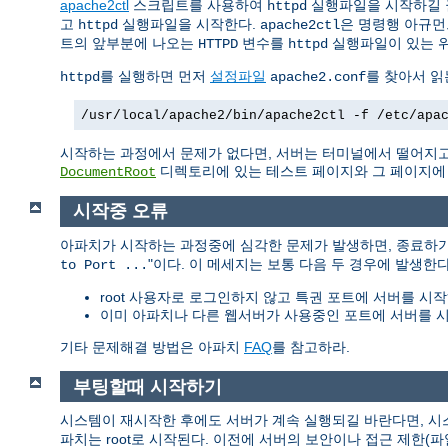
apache2ctl
스크립트를 사용하여
실행파일을 시작하길 
httpd
고
실행파일을 시작한다.
은 명령행 아규먼
httpd
apache2ctl
트의 앞부분에 나오는
변수를
실행파일이 있는 
HTTPD
httpd
를 실행하면 먼저
설정파일
를 찾아서 읽
httpd
apache2.conf
/usr/local/apache2/bin/apache2ctl -f /etc/apa
시작하는 과정에서 문제가 없다면, 서버는 터미널에서 떨어지고
디렉토리에 있는 테스트 페이지와 그 페이지에 링
DocumentRoot
시작중 오류
아파치가 시작하는 과정중에 심각한 문제가 발생하면, 종료하
"이다. 이 메세지는 보통 다음 두 경우에 발생한다
to Port ...
root 사용자로 로그인하지 않고 특권 포트에 서버를 시작
이미 아파치나 다른 웹서버가 사용중인 포트에 서버를 시
기타 문제해결 방법은 아파치
FAQ
를 참고하라.
부팅할때 시작하기
시스템이 재시작한 후에도 서버가 계속 실행되길 바란다면, 
파치는 root로 시작된다. 이전에 서버의 보안이나 접근 제한