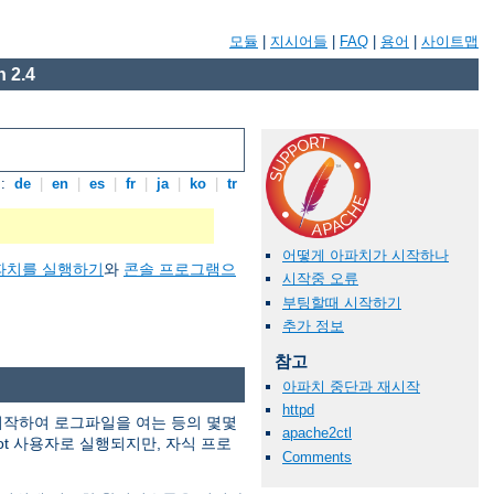
모듈
|
지시어들
|
FAQ
|
용어
|
사이트맵
 2.4
:
de
|
en
|
es
|
fr
|
ja
|
ko
|
tr
어떻게 아파치가 시작하나
파치를 실행하기
와
콘솔 프로그램으
시작중 오류
부팅할때 시작하기
추가 정보
참고
아파치 중단과 재시작
httpd
 시작하여 로그파일을 여는 등의 몇몇
apache2ctl
ot 사용자로 실행되지만, 자식 프로
Comments