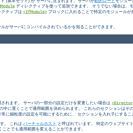
ト (基本セット) が サーバに含まれます。サーバが
動的ロード
モジュー
ディレクティブを使って追加できます。 そうでない場合は、
dModule
ィレクティブは
ブロックに入れることで特定のモジュールが
<IfModule>
ールがサーバにコンパイルされているかを知ることができます。
用されます。 サーバの一部分の設定だけを変更したい場合は
<Director
の中に置くことで適用範囲を決められます。 これらのセクションはそ
。 非常に細粒度の設定を可能にするために、 セクションを入れ子にする
ます。 これは
バーチャルホスト
と呼ばれています。 特定のウェブサイ
くことでも適用範囲を変えることができます。