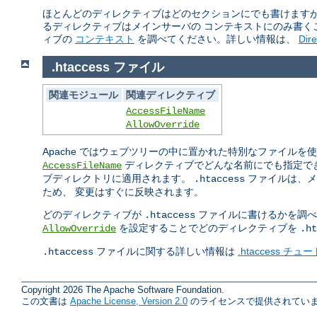
ほとんどのディレクティブはどのセクションにでも書けますが
るディレクティブはメインサーバの コンテキストにのみ書く
ィブの
コンテキスト
を調べてください。詳しい情報は、
Dir
.htaccess ファイル
関連モジュール
関連ディレクティブ
AccessFileName
AllowOverride
Apache ではウェブツリーの中に置かれた特別なファイル
ディレクティブでどんな名前にでも指定で
AccessFileName
ブディレクトリに適用されます。
ファイルは、メ
.htaccess
ため、 変更はすぐに反映されます。
どのディレクティブが
ファイルに書けるかを調べ
.htaccess
を設定することでどのディレクティブを
AllowOverride
.ht
ファイルに関する詳しい情報は
.htaccess チ
.htaccess
Copyright 2026 The Apache Software Foundation.
この文書は
Apache License, Version 2.0
のライセンスで提供されていま