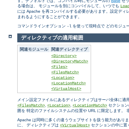
す。デフォルトでは、コンパイル時にモジュールの
Base
セッ
る場合は、 モジュールを別にコンパイルして、いつでも
Loa
には Apache を再コンパイルする必要があります。設定デ
まれるようにすることができます。
コマンドラインオプション
を使って現時点で どのモジュ
-l
ディレクティブの適用範囲
関連モジュール
関連ディレクティブ
<Directory>
<DirectoryMatch>
<Files>
<FilesMatch>
<Location>
<LocationMatch>
<VirtualHost>
メイン設定ファイルにあるディレクティブはサーバ全体に適
,
,
セクション
<FilesMatch>
<Location>
<LocationMatch>
囲を 特定のファイルシステムの位置や URL に限定します
Apache は同時に多くの違うウェブサイトを扱う能力があり
に、 ディレクティブは
セクションの中に置
<VirtualHost>