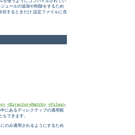
ルを使うようにコンパイルされてい
モジュールの追加や削除をするため
存在するときだけ 設定ファイルに含
,
,
,
y>
<DirectoryMatch>
<Files>
の中にあるディレクティブの適用範
こともできます。
トにのみ適用されるようにするため