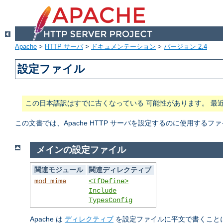
Apache
>
HTTP サーバ
>
ドキュメンテーション
>
バージョン 2.4
設定ファイル
この日本語訳はすでに古くなっている 可能性があります。 最
この文書では、Apache HTTP サーバを設定するのに使用する
メインの設定ファイル
関連モジュール
関連ディレクティブ
mod_mime
<IfDefine>
Include
TypesConfig
Apache は
ディレクティブ
を設定ファイルに平文で書くこと