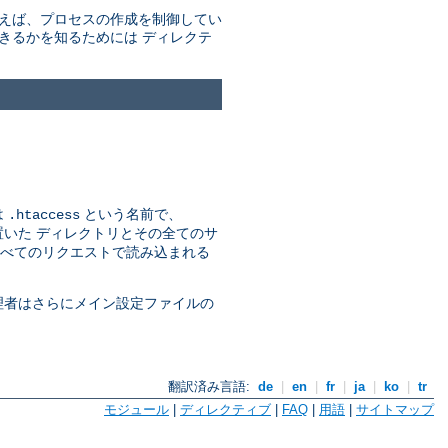
例えば、プロセスの作成を制御してい
きるかを知るためには ディレクテ
は
という名前で、
.htaccess
いた ディレクトリとその全てのサ
べてのリクエストで読み込まれる
理者はさらにメイン設定ファイルの
翻訳済み言語:
de
|
en
|
fr
|
ja
|
ko
|
tr
モジュール
|
ディレクティブ
|
FAQ
|
用語
|
サイトマップ