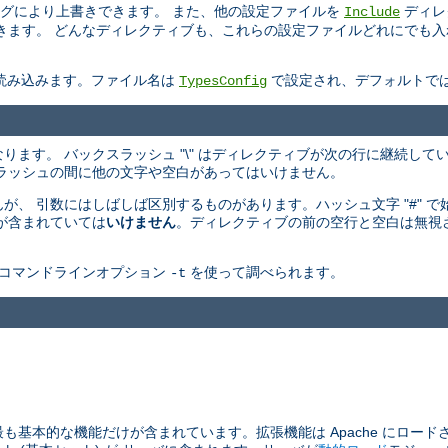
グにより上書きできます。 また、他の設定ファイルを
ディレ
Include
ます。 どんなディレクティブも、これらの設定ファイルどれにでも入れるこ
。
も読み込みます。ファイル名は
で設定され、デフォルトで
TypesConfig
からなります。 バックスラッシュ "\" はディレクティブが次の行に継続し
ラッシュの間に他の文字や空白があってはいけません。
、 引数にはしばしば区別するものがあります。ハッシュ文字 "#" 
が含まれていては
いけません
。ディレクティブの前の空行と空白は無視
コマンドラインオプション
を使って調べられます。
-t
最も基本的な機能だけが含まれています。拡張機能は Apache にロード