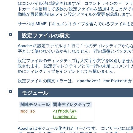
はコンパイル時に設定されますが、コマンドラインの
フラ
-f
ドカードを使用して多数の 設定ファイルを追加することができ
動時か再起動時のみメイン設定ファイルの変更を認識します
サーバは MIME ドキュメントタイプを含んでいるファイル
設定ファイルの構文
Apache の設定ファイルは 1 行に 1 つのディレクティブ
字として使われているかもしれません。 行の最後とバックス
設定ファイルのディレクティブは大文字小文字を区別しませんが
視されます。 設定ディレクティブと同一行の末尾にコメント
めにディレクティブをインデントしても構いません。
設定ファイルの構文エラーは、
か
apache2ctl configtest
モジュール
関連モジュール
関連ディレクティブ
mod_so
<IfModule>
LoadModule
Apache はモジュール化されたサーバです。 コアサーバには