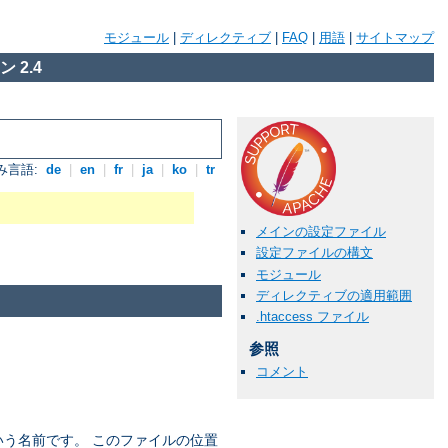
モジュール
|
ディレクティブ
|
FAQ
|
用語
|
サイトマップ
 2.4
み言語:
de
|
en
|
fr
|
ja
|
ko
|
tr
メインの設定ファイル
設定ファイルの構文
モジュール
ディレクティブの適用範囲
.htaccess ファイル
参照
コメント
う名前です。 このファイルの位置